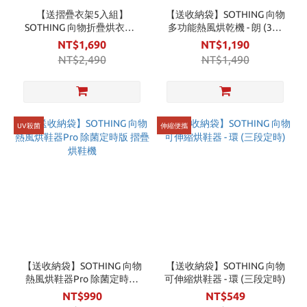
【送摺疊衣架5入組】
【送收納袋】SOTHING 向物
SOTHING 向物折疊烘衣機 -
多功能熱風烘乾機 - 朗 (360
隨行烘Mini (110V 便攜烘衣
度任意伸縮) 烘鞋襪/手套/暖
NT$1,690
NT$1,190
機)
被/帽子
NT$2,490
NT$1,490
UV殺菌
伸縮便攜
【送收納袋】SOTHING 向物
【送收納袋】SOTHING 向物
熱風烘鞋器Pro 除菌定時版
可伸縮烘鞋器 - 環 (三段定時)
摺疊烘鞋機
NT$990
NT$549