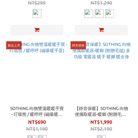
NT$299
NT$1,290
新品上市
靜音發熱
SOTHING 向物雙溫暖暖手寶
【靜音保暖】SOTHING 向物
- 叮噹熊 / 暖呼呼 (磁吸暖手
便攜取暖器-暖鄉 (附贈毛毯)
蛋)
多功能 電暖器 暖手 暖腳 暖
NT$690
NT$1,990
全身
NT$1,190
NT$2,190