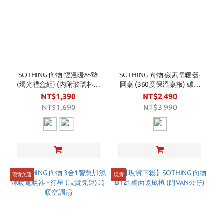
SOTHING 向物 恆溫暖杯墊
SOTHING 向物 碳素電暖器-
(燭光禮盒組) (內附玻璃杯套
圓桌 (360度保溫桌板) 碳鹵
組) 加熱杯墊
素電暖器
NT$1,390
NT$2,490
NT$1,690
NT$3,990
現貨免運
現貨