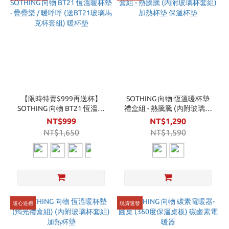
【限時特賣$999再送杯】
SOTHING 向物 恆溫暖杯墊
SOTHING 向物 BT21 恆溫暖
禮盒組 - 熱騰騰 (內附玻璃杯
杯墊 - 疊疊樂 / 暖呼呼 (送
套組) 加熱杯墊 保溫杯墊
NT$999
NT$1,290
BT21玻璃馬克杯套組) 暖杯
NT$1,650
NT$1,590
墊
暖心送禮
現貨速發