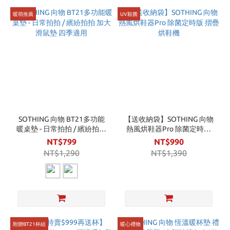
暖萌推薦
UV殺菌
SOTHING 向物 BT21多功能
【送收納袋】SOTHING 向物
暖桌墊 - 日常拍拍 / 繽紛拍拍
熱風烘鞋器Pro 除菌定時版
加大滑鼠墊 四季適用
摺疊烘鞋機
NT$799
NT$990
NT$1,290
NT$1,390
附贈BT21杯組
暖心禮物