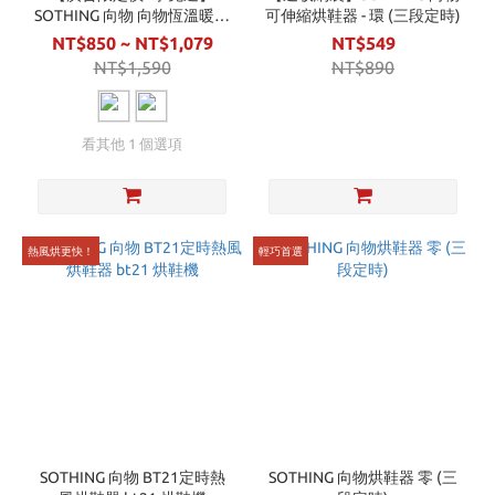
SOTHING 向物 向物恆溫暖杯
可伸縮烘鞋器 - 環 (三段定時)
墊 熱騰騰
NT$850 ~ NT$1,079
NT$549
NT$1,590
NT$890
看其他 1 個選項
熱風烘更快！
輕巧首選
SOTHING 向物 BT21定時熱
SOTHING 向物烘鞋器 零 (三