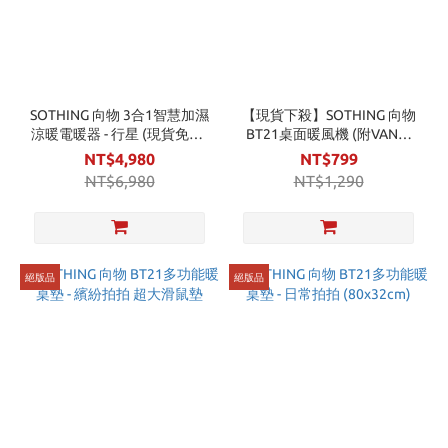
SOTHING 向物 3合1智慧加濕
【現貨下殺】SOTHING 向物
涼暖電暖器 - 行星 (現貨免運)
BT21桌面暖風機 (附VAN公
冷暖空調扇
仔)
NT$4,980
NT$799
NT$6,980
NT$1,290
絕版品
絕版品