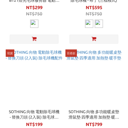
BT21燈光毛球修剪器 電動除
除毛球機 - 布丁 (三檔模式)
毛球機
NT$299
NT$595
NT$750
NT$750
現貨
百搭款
SOTHING 向物 電動除毛球機
SOTHING 向物 多功能暖桌墊
- 替換刀頭 (2入裝) 除毛球機
滑鼠墊 四季適用 加熱墊 暖手
配件
墊
NT$199
NT$799