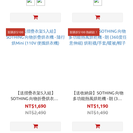
首購折$100
首購折$100 熱銷款！
【送摺疊衣架5入組】
【送收納袋】SOTHING 向物
SOTHING 向物折疊烘衣機 -
多功能熱風烘乾機 - 朗 (360
隨行烘Mini (110V 便攜烘衣
度任意伸縮) 烘鞋襪/手套/暖
NT$1,690
NT$1,190
機)
被/帽子
NT$2,490
NT$1,490