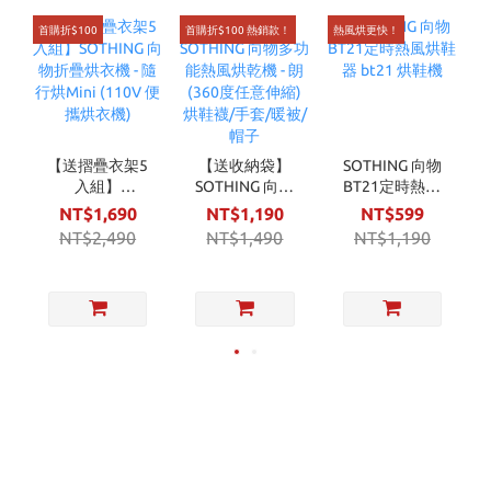
首購折$100
首購折$100 熱銷款！
熱風烘更快！
U
【送摺疊衣架5
【送收納袋】
SOTHING 向物
入組】
SOTHING 向物
BT21定時熱風
SOTHING 向物
多功能熱風烘乾
烘鞋器 bt21 烘
NT$1,690
NT$1,190
NT$599
折疊烘衣機 - 隨
機 - 朗 (360度任
鞋機
NT$2,490
NT$1,490
NT$1,190
行烘Mini (110V
意伸縮) 烘鞋襪/
便攜烘衣機)
手套/暖被/帽子