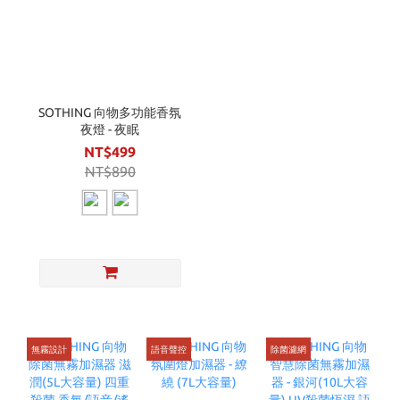
SOTHING 向物多功能香氛
夜燈 - 夜眠
NT$499
NT$890
無霧設計
語音聲控
除菌濾網
現