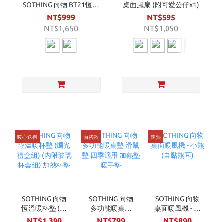
SOTHING 向物 BT21恆溫
桌面風扇 (附可愛公仔x1)
暖杯墊 - 疊疊樂 (送BT21玻
NT$999
NT$595
璃馬克杯套組)
NT$1,650
NT$1,050
暖心送禮
百搭款
速熱
SOTHING 向物
SOTHING 向物
SOTHING 向物
恆溫暖杯墊 (燭
桌面暖風機 - 小
多功能暖桌墊
光禮盒組) (內附
熊 (自黏熊耳)
滑鼠墊 四季適
NT$1,390
NT$890
NT$799