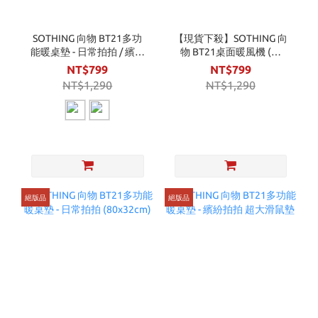
SOTHING 向物 BT21多功
【現貨下殺】SOTHING 向
能暖桌墊 - 日常拍拍 / 繽紛
物 BT21桌面暖風機 (附
拍拍 加大滑鼠墊 四季適用
VAN公仔)
NT$799
NT$799
NT$1,290
NT$1,290
絕版品
絕版品