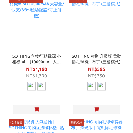
SOTHING 向物行動電源 小
SOTHING 向物 升級版 電動
相機mini (10000mAh 大容
除毛球機 - 布丁 (三檔模式)
量/ 快充/BSMI檢驗認證/可
NT$1,190
NT$595
上飛機)
NT$1,390
NT$750
送禮首選
照明設計