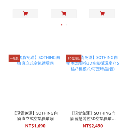
一般款
3D智慧款
【現貨免運】SOTHING 向
【現貨免運】SOTHING 向
物 直立式空氣循環扇
物 智慧聲控3D空氣循環扇
(15檔/3種模式/可定時/語
NT$1,690
NT$2,490