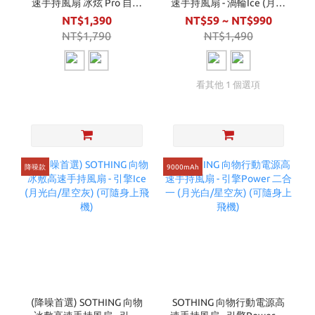
速手持風扇 冰炫 Pro 自帶
速手持風扇 - 渦輪Ice (月光
線行動電源 (白/灰) (可上飛
白/星空灰) (可隨身上飛機)
NT$1,390
NT$59 ~ NT$990
機)
NT$1,790
NT$1,490
看其他 1 個選項
降噪款
9000mAh
(降噪首選) SOTHING 向物
SOTHING 向物行動電源高