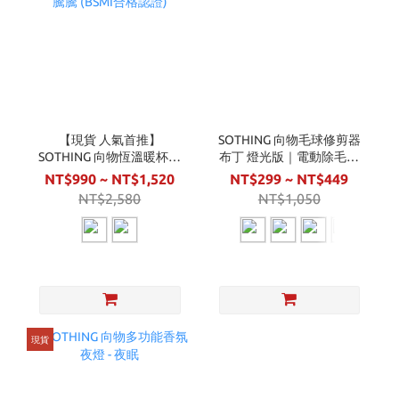
【現貨 人氣首推】
SOTHING 向物毛球修剪器
SOTHING 向物恆溫暖杯墊
布丁 燈光版｜電動除毛球
- 熱騰騰 (BSMI合格認證)
機
NT$990 ~ NT$1,520
NT$299 ~ NT$449
NT$2,580
NT$1,050
現貨