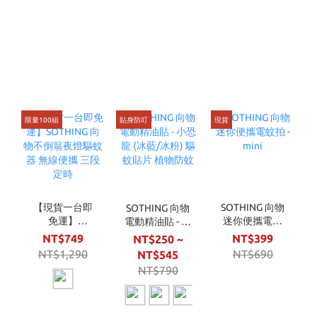
限量100組
貼身防叮
現貨
現
【現貨一台即
SOTHING 向物
SOTHING 向物
免運】
迷你便攜電蚊
電動精油貼 - 小
SOTHING 向物
拍 - mini
恐龍 (冰藍/冰
NT$749
NT$399
NT$250 ~
不倒翁夜燈驅
粉) 驅蚊貼片 植
NT$1,290
NT$690
NT$545
蚊器 無線便攜
物防蚊
NT$790
三段定時