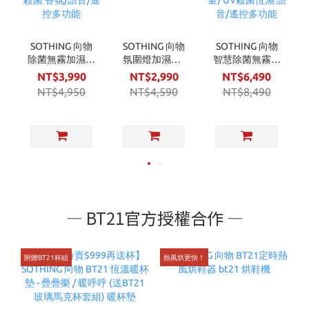
SOTHING 向物
SOTHING 向物
SOTHING 向物
除菌無霧加濕器
氛圍燈加濕器 -
智慧除菌無霧加
滋潤(5L大容量)
繚繞 (7L大容量)
濕器 - 銀河(10L
NT$3,990
NT$2,990
NT$6,490
四重殺菌 香氛/
大容量) UV殺菌
NT$4,950
NT$4,590
NT$8,490
語音/遙控多功
恆濕 語音/遙控
能
多功能
— BT21官方授權合作 —
附贈BT21杯組
熱風烘更快！