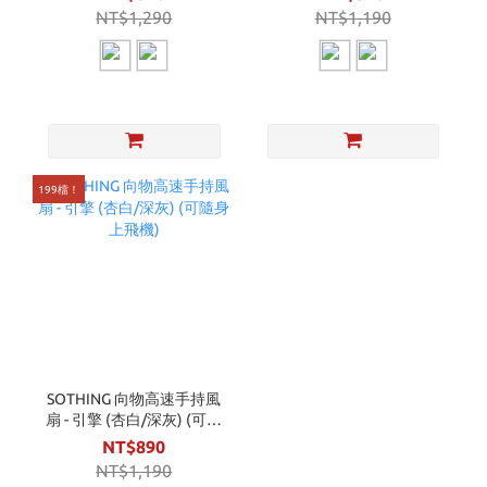
NT$1,290
NT$1,190
199檔！
SOTHING 向物高速手持風
扇 - 引擎 (杏白/深灰) (可隨
身上飛機)
NT$890
NT$1,190