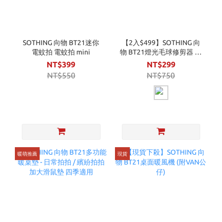
SOTHING 向物 BT21迷你
【2入$499】SOTHING 向
電蚊拍 電蚊拍 mini
物 BT21燈光毛球修剪器 電
動除毛球機
NT$399
NT$299
NT$550
NT$750
暖萌推薦
現貨