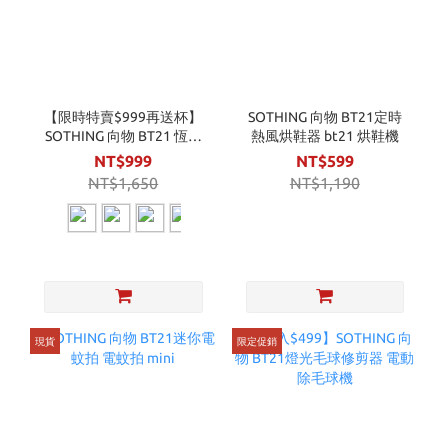
【限時特賣$999再送杯】
SOTHING 向物 BT21定時
SOTHING 向物 BT21 恆溫
熱風烘鞋器 bt21 烘鞋機
暖杯墊 - 疊疊樂 / 暖呼呼
NT$999
NT$599
(送BT21玻璃馬克杯套組)
NT$1,650
NT$1,190
暖杯墊
現貨
限定促銷