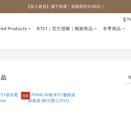
【加入會員】滿千免運！首購再折$100元！
$
T
red Products
BT21｜官方授權｜獨家商品
冬季商品
商品
現貨