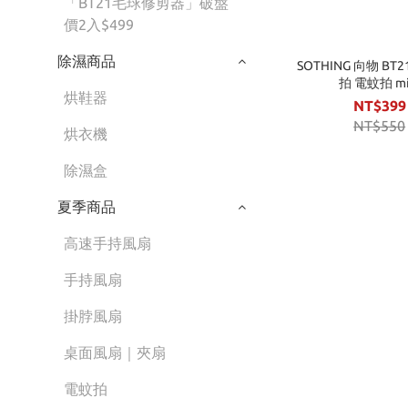
「BT21毛球修剪器」破盤
價2入$499
除濕商品
SOTHING 向物 B
拍 電蚊拍 mi
烘鞋器
NT$399
NT$550
烘衣機
除濕盒
夏季商品
高速手持風扇
手持風扇
掛脖風扇
桌面風扇｜夾扇
電蚊拍