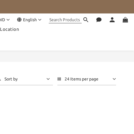
WD
English
Location
Sort by
24 Items per page