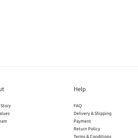
ut
Help
 Story
FAQ
alues
Delivery & Shipping
eam
Payment
Return Policy
Terms & Conditions