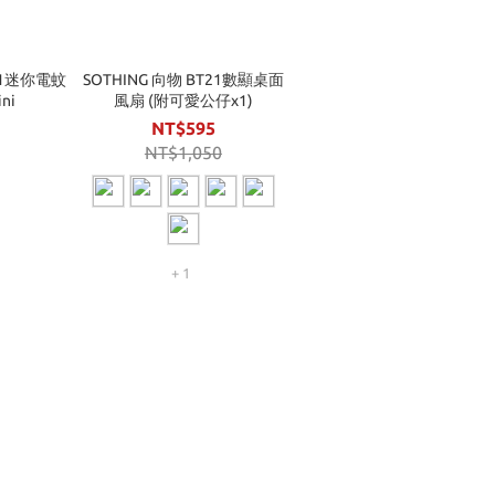
T21迷你電蚊
SOTHING 向物 BT21數顯桌面
ni
風扇 (附可愛公仔x1)
NT$595
NT$1,050
+ 1