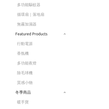
多功能驅蚊器
循環扇｜落地扇
無霧加濕器
Featured Products
行動電源
香氛機
多功能夜燈
除毛球機
質感小物
冬季商品
暖手寶