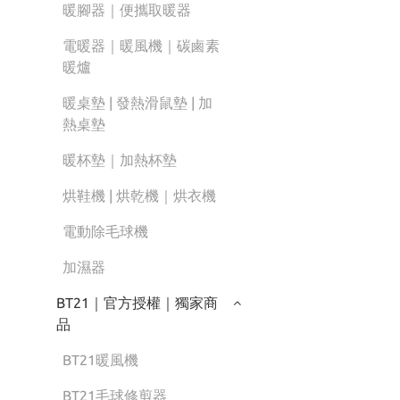
暖腳器｜便攜取暖器
電暖器｜暖風機｜碳鹵素
暖爐
暖桌墊 | 發熱滑鼠墊 | 加
熱桌墊
暖杯墊｜加熱杯墊
烘鞋機 | 烘乾機｜烘衣機
電動除毛球機
加濕器
BT21｜官方授權｜獨家商
品
BT21暖風機
BT21毛球修剪器