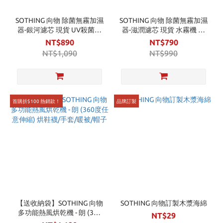
SOTHING 向物 除菌無霧加濕
SOTHING 向物 除菌無霧加濕
器-銀河濾芯 現貨 UV殺菌恆
器-滋潤濾芯 現貨 水霧機 水
濕 大容量加濕 增濕 水霧機
氧機 大容量加濕器 濾芯耗材
NT$890
NT$790
水氧機 肌膚補水 濾芯耗材
NT$1,090
NT$990
首購折$100 熱銷款！
品牌訂製
【送收納袋】SOTHING 向物
SOTHING 向物訂製木漿海綿
多功能熱風烘乾機 - 朗 (360
NT$29
度任意伸縮) 烘鞋襪/手套/暖