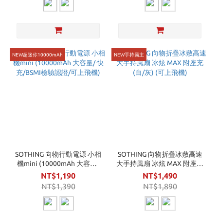
NEW超迷你10000mAh
NEW手持霸主
SOTHING 向物行動電源 小相
SOTHING 向物折疊冰敷高速
機mini (10000mAh 大容量/
大手持風扇 冰炫 MAX 附座充
快充/BSMI檢驗認證/可上飛
(白/灰) (可上飛機)
NT$1,190
NT$1,490
機)
NT$1,390
NT$1,890