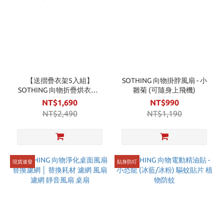
【送摺疊衣架5入組】
SOTHING 向物掛脖風扇 - 小
SOTHING 向物折疊烘衣機 -
雛菊 (可隨身上飛機)
隨行烘Mini (110V 便攜烘衣
NT$1,690
NT$990
機)
NT$2,490
NT$1,190
現貨速發
貼身防叮