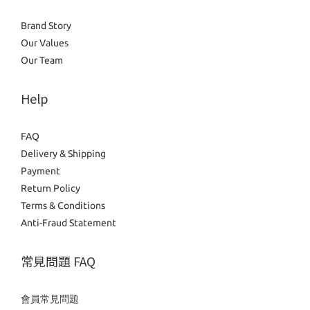
Brand Story
Our Values
Our Team
Help
FAQ
Delivery & Shipping
Payment
Return Policy
Terms & Conditions
Anti-Fraud Statement
常見問題 FAQ
會員常見問題