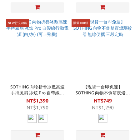
NEW行充功能
限量100組
SOTHING 向物折疊冰敷高速
【現貨一台即免運】
手持風扇 冰炫 Pro 自帶線行
SOTHING 向物不倒翁夜燈驅
動電源 (白/灰) (可上飛機)
蚊器 無線便攜 三段定時
NT$1,390
NT$749
NT$1,790
NT$1,290