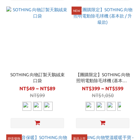
NEW
SOTHING 向物訂製天鵝絨束
【團購限定】SOTHING 向物
口袋
照明電動除毛球機 (基本款 /
升級款)
NT$49 ~ NT$89
NT$399 ~ NT$599
NT$99
NT$1,050
靜音發熱
新品上市