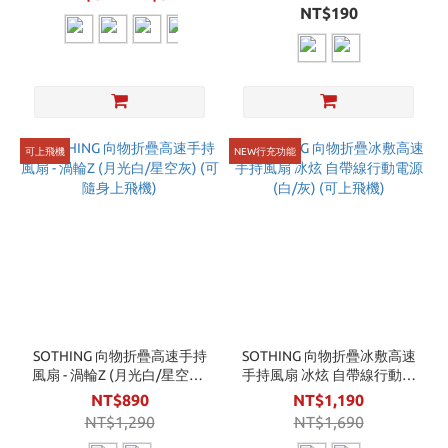
NT$190
可上飛機
NEW行充功能
SOTHING 向物折疊高速手持
SOTHING 向物折疊冰敷高速
風扇 - 渦輪Z (月光白/星空灰)
手持風扇 冰炫 自帶線行動電
(可隨身上飛機)
源 (白/灰) (可上飛機)
NT$890
NT$1,190
NT$1,290
NT$1,690