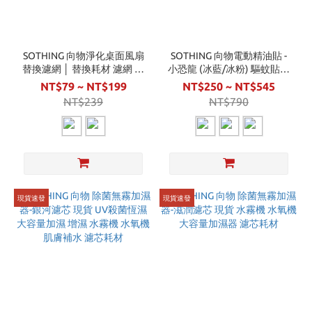
SOTHING 向物淨化桌面風扇
SOTHING 向物電動精油貼 -
替換濾網 │ 替換耗材 濾網 風
小恐龍 (冰藍/冰粉) 驅蚊貼片
扇濾網 靜音風扇 桌扇
植物防蚊
NT$79 ~ NT$199
NT$250 ~ NT$545
NT$239
NT$790
現貨速發
現貨速發