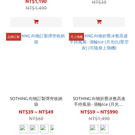
NT$1,190
NT$39
被/帽子
NT$1,490
品牌訂製
可上飛機
SOTHING 向物訂製彈夾收納
SOTHING 向物折疊冰敷高速
袋
手持風扇 - 渦輪Ice (月光白/
星空灰) (可隨身上飛機)
NT$39 ~ NT$49
NT$59 ~ NT$990
NT$60
NT$1,490