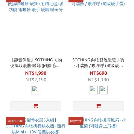
【靜音保暖】SOTHING 向物
SOTHING 向物雙溫暖暖手寶
便攜取暖器-暖鄉 (附贈毛毯)
- 叮噹熊 / 暖呼呼 (磁吸暖手
多功能 電暖器 暖手 暖腳 暖
蛋)
NT$1,990
NT$690
全身
NT$2,190
NT$1,190
首購折$100
解放雙手