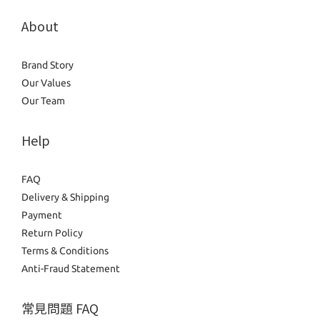
About
Brand Story
Our Values
Our Team
Help
FAQ
Delivery & Shipping
Payment
Return Policy
Terms & Conditions
Anti-Fraud Statement
常見問題 FAQ