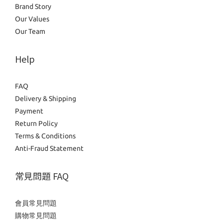
Brand Story
Our Values
Our Team
Help
FAQ
Delivery & Shipping
Payment
Return Policy
Terms & Conditions
Anti-Fraud Statement
常見問題 FAQ
會員常見問題
購物常見問題