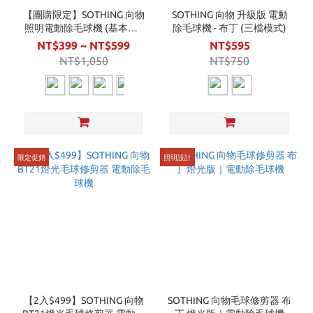
【團購限定】SOTHING 向物
SOTHING 向物 升級版 電動
照明電動除毛球機 (基本款 /
除毛球機 - 布丁 (三檔模式)
升級款)
NT$399 ~ NT$599
NT$595
NT$1,050
NT$750
限定促銷
照明設計
【2入$499】SOTHING 向物
SOTHING 向物毛球修剪器 布