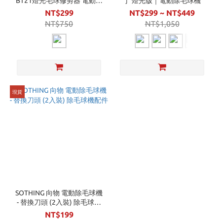
BT21燈光毛球修剪器 電動除
丁 燈光版｜電動除毛球機
毛球機
NT$299
NT$299 ~ NT$449
NT$750
NT$1,050
現貨
SOTHING 向物 電動除毛球機
- 替換刀頭 (2入裝) 除毛球機
配件
NT$199