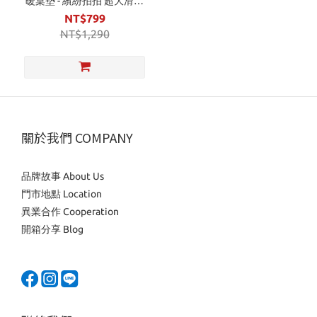
暖桌墊 - 繽紛拍拍 超大滑鼠
墊
NT$799
NT$1,290
關於我們 COMPANY
品牌故事 About Us
門市地點 Location
異業合作 Cooperation
開箱分享 Blog