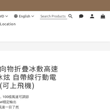
WD
English
Location
BUY NOW
G 向物折疊冰敷高速
冰炫 自帶線行動電
 (可上飛機)
，100檔風速可調節
0W穩定輸出
量風速一目了然