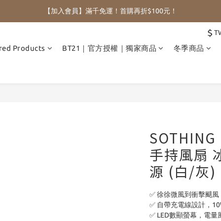
【加入會員】滿千免運！首購再折$100元！
$
T
red Products
BT21｜官方授權｜獨家商品
冬季商品
SOTHIN
手持風扇 
源 (白/灰)
✅ 徐徐微風到衝擊颶風
✅ 自帶充電線設計，1
✅ LED數顯螢幕，電