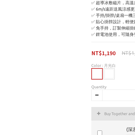
✅ 超導冰敷磁片，高
✅ 6m/s遠距送風涼感
✅ 手持/掛脖/桌扇一
✅ 貼心掛脖設計，輕便
✅ 免手持，訂製伸縮
✅ 鋰電池使用，可隨身
NT$1,190
NT$1
Color
: 月光白
Quantity
Buy Together an
(深