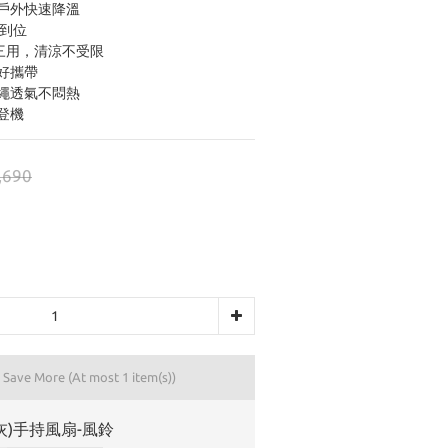
溫戶外快速降溫
更到位
機三用，清涼不受限
好攜帶
掛繩透氣不悶熱
登機
,690
d Save More
(At most 1 item(s))
灰)手持風扇-風鈴