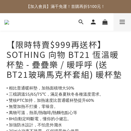
【加入會員】滿千免運！首購再折$100元！
【限時特賣$999再送杯】
SOTHING 向物 BT21 恆溫暖
杯墊 - 疊疊樂 / 暖呼呼 (送
BT21玻璃馬克杯套組) 暖杯墊
• 相比普通暖杯墊，加熱面積增大50%
• 三檔調溫55/65/75℃，滿足春夏秋冬各種溫度需求。
• 雙核PTC加持，加熱速度比普通暖杯墊提升60%
• 無聲加熱不打擾，零噪音。
• 萬物可溫，熱茶/熱咖啡/熱麵包點心等
• 8H自動定時斷電，懂你的小健忘。
• 加強防水設計，不怕意外濺水