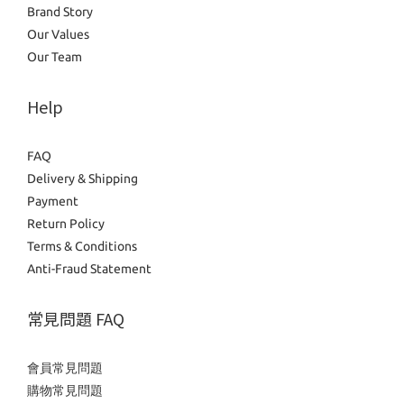
Brand Story
Our Values
Our Team
Help
FAQ
Delivery & Shipping
Payment
Return Policy
Terms & Conditions
Anti-Fraud Statement
常見問題 FAQ
會員常見問題
購物常見問題