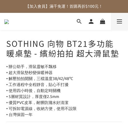
【加入會員】滿千免運！首購再折$100元！
SOTHING 向物 BT21多功能
暖桌墊 - 繽紛拍拍 超大滑鼠墊
• 辦公助手，滑鼠靈敏不飄移
• 超大滑鼠墊秒變保暖神器
• 解壓拍拍開關，三檔溫度38/42/48℃
• 工作過程中全程靜音，貼心不打擾
• 使用四小時後，自動定時關機
• 5層材質設計，厚度僅2.5mm
• 優質PVC皮革，耐髒防濺水好清潔
• 可拆卸電源線，收納方便，使用不設限
• 台灣保固一年