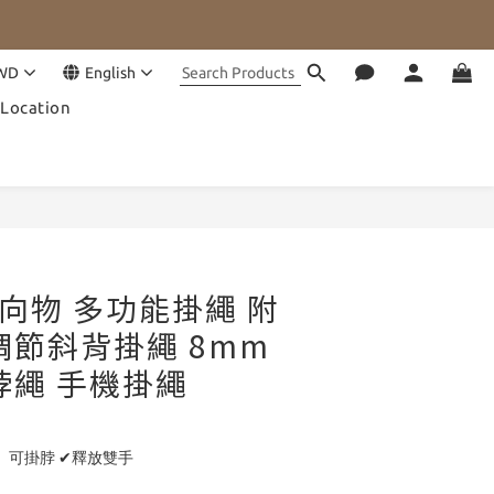
WD
English
Location
BUY NOW
G 向物 多功能掛繩 附
調節斜背掛繩 8mm
脖繩 手機掛繩
、可掛脖 ✔釋放雙手