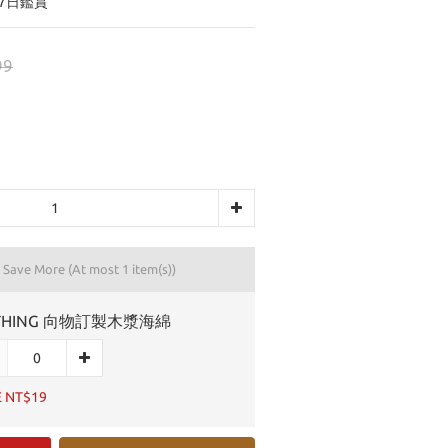
7日鑑賞
99
d Save More
(At most 1 item(s))
THING 向物訂製木漿海綿
E NT$19