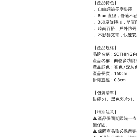
【產品特色】
． 自由調節長度掛繩
． 8mm直徑，舒適不
． 360度旋轉扣，堅實
． 時尚百搭、戶外防丟
． 不影響充電，快速安
【產品規格】
品牌名稱：SOTHING 
產品名稱：向物多功能
產品顏色：杏色 / 深灰
產品長度：160cm
掛繩直徑：0.8cm
【包裝清單】
掛繩 x1、黑色夾片x1
【特別注意】
⚠️ 產品保固期限統一
無保固。
⚠️ 保固商品務必保留