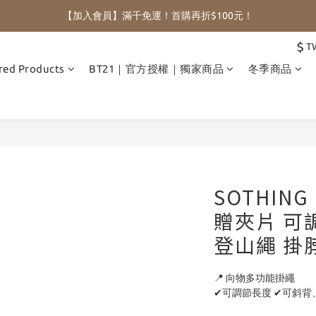
【加入會員】滿千免運！首購再折$100元！
$
T
red Products
BT21｜官方授權｜獨家商品
冬季商品
SOTHIN
贈夾片 可
登山繩 掛
📍 向物多功能掛繩 
✔可調節長度 ✔可斜背