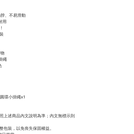
勒脖、不易滑動
耐用
！
裝
向物
掛繩
色
、圓環小掛繩x1
依照上述商品內文說明為準；內文無標示則
完整包裝，以免喪失保固權益。