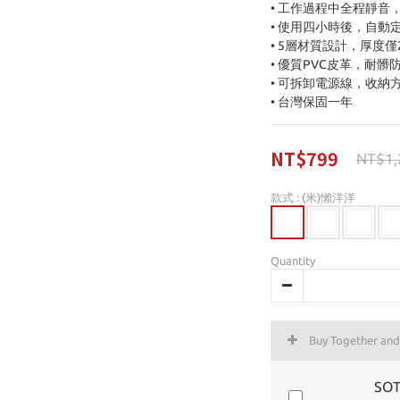
• 工作過程中全程靜音
• 使用四小時後，自動
• 5層材質設計，厚度僅2
• 優質PVC皮革，耐髒
• 可拆卸電源線，收納
• 台灣保固一年
NT$799
NT$1,
款式
: (米)懶洋洋
Quantity
Buy Together an
SO