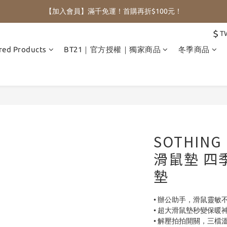
【加入會員】滿千免運！首購再折$100元！
$
T
red Products
BT21｜官方授權｜獨家商品
冬季商品
SOTHIN
滑鼠墊 四
墊
• 辦公助手，滑鼠靈敏
• 超大滑鼠墊秒變保暖
• 解壓拍拍開關，三檔溫度