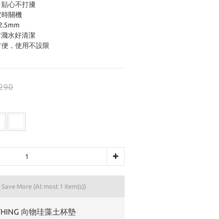
，貼心不打擾
定時關機
.5mm
防濺水好清潔
方便，使用不設限
290
d Save More
(At most 1 item(s))
THING 向物珪藻土杯墊