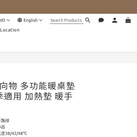
WD
English
Location
BUY NOW
G 向物 多功能暖桌墊
季適用 加熱墊 暖手
不飄移
神器
38/42/48℃