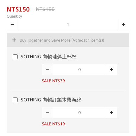
NT$150
NT$190
Quantity
Buy Together and Save More
(At most 1 item(s))
SOTHING 向物珪藻土杯墊
SALE NT$39
SOTHING 向物訂製木漿海綿
SALE NT$19