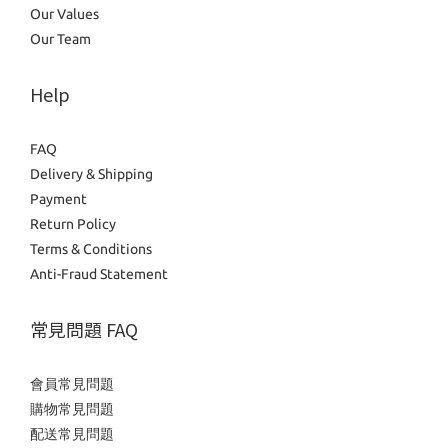
Our Values
Our Team
Help
FAQ
Delivery & Shipping
Payment
Return Policy
Terms & Conditions
Anti-Fraud Statement
常見問題 FAQ
會員常見問題
購物常見問題
配送常見問題