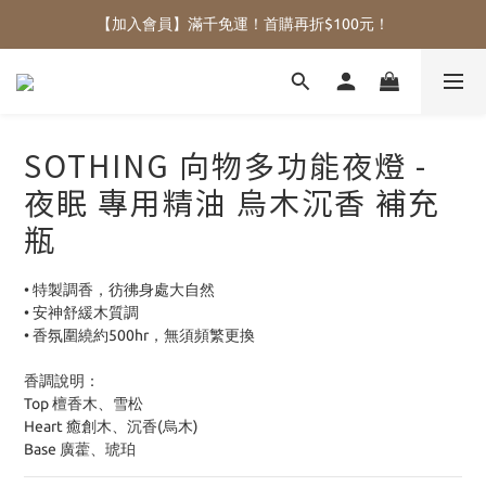
【加入會員】滿千免運！首購再折$100元！
SOTHING 向物多功能夜燈 -
夜眠 專用精油 烏木沉香 補充
瓶
• 特製調香，彷彿身處大自然
• 安神舒緩木質調
• 香氛圍繞約500hr，無須頻繁更換
香調說明：
Top 檀香木、雪松
Heart 癒創木、沉香(烏木)
Base 廣藿、琥珀