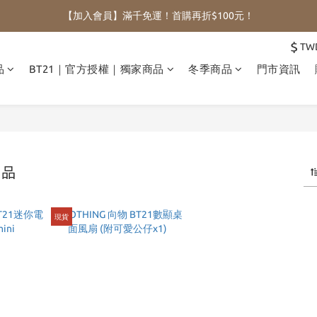
【加入會員】滿千免運！首購再折$100元！
$
TW
品
BT21｜官方授權｜獨家商品
冬季商品
門市資訊
商品
現貨