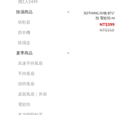
價2入$499
除濕商品
SOTHING 向物 B
拍 電蚊拍 mi
烘鞋器
NT$399
NT$550
烘衣機
除濕盒
夏季商品
高速手持風扇
手持風扇
掛脖風扇
桌面風扇｜夾扇
電蚊拍
多功能驅蚊器