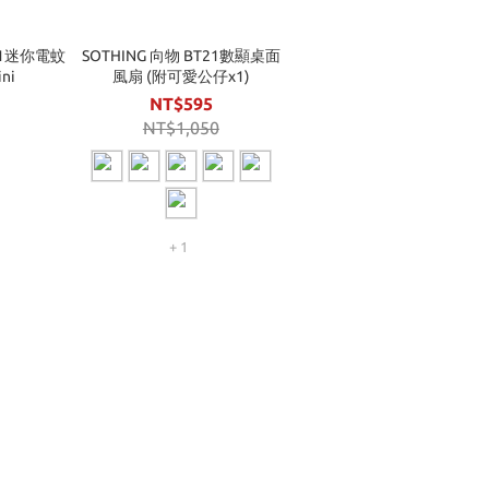
T21迷你電蚊
SOTHING 向物 BT21數顯桌面
ni
風扇 (附可愛公仔x1)
NT$595
NT$1,050
+ 1