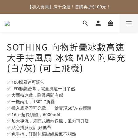
【加入會員】滿千免運！首購再折$100元！
SOTHING 向物折疊冰敷高速
大手持風扇 冰炫 MAX 附座充
(白/灰) (可上飛機)
✅ 100檔風速可調節
✅ LED數顯螢幕，電量風速一目了然
✅ 大面積冰敷，降溫瞬間有感
✅ 一機兩用，180°〞折疊
✅ 插入底座即可充電，一鍵實現60°左右擺頭
✅ 16h+超長續航，6000mAh
✅ 加大導流，扇面式擴散送風，風力再升級
✅ 貼心掛脖設計 好攜帶
✅ 免手持，訂製伸縮掛繩透氣不悶熱