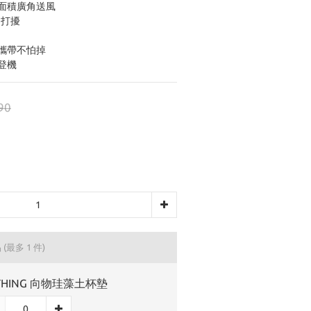
大面積廣角送風
不打擾
身攜帶不怕掉
登機
90
品
(最多 1 件)
THING 向物珪藻土杯墊