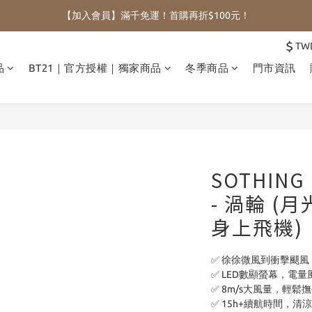
【加入會員】滿千免運！首購再折$100元！
$
TW
品
BT21｜官方授權｜獨家商品
冬季商品
門市資訊
SOTHIN
- 渦輪 (
身上飛機)
✅ 徐徐微風到衝擊颶風
✅ LED數顯螢幕，電
✅ 8m/s大風量，輕鬆
✅ 15h+續航時間，清