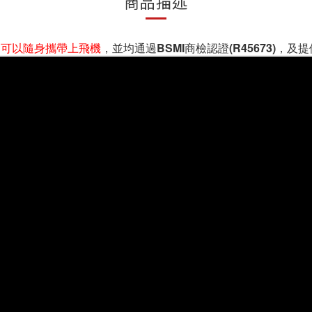
商品描述
，
可以隨身攜帶上飛機
，
並均通過BSMI商檢認證(R45673)，