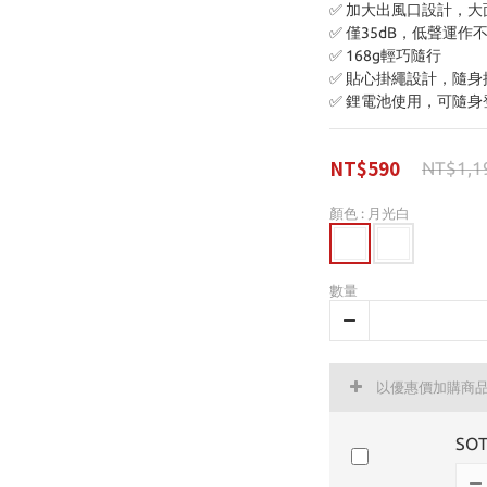
✅ 加大出風口設計，
✅ 僅35dB，低聲運作
✅ 168g輕巧隨行
✅ 貼心掛繩設計，隨
✅ 鋰電池使用，可隨身
NT$590
NT$1,1
顏色
: 月光白
數量
以優惠價加購商
SO