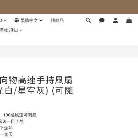
D
繁體中文
購物須知
立即購買
G 向物高速手持風扇
月光白/星空灰) (可隨
，100檔風速可調節
量風速一目了然
撫平燥熱
涼一整天