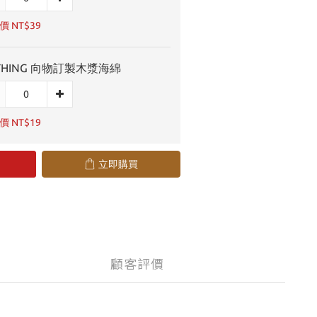
 NT$39
THING 向物訂製木漿海綿
 NT$19
立即購買
顧客評價