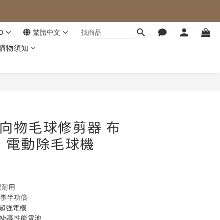
D
繁體中文
購物須知
立即購買
G 向物毛球修剪器 布
｜電動除毛球機
磨耐用
果事半功倍
鐘超強電機
Ah高性能電池 