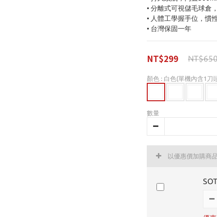
• 分離式可視儲毛球倉
• 人體工學握手位，慣
• 台灣保固一年
NT$299
NT$65
顏色
: 白色(單機內含1刀頭
數量
以優惠價加購商
SO