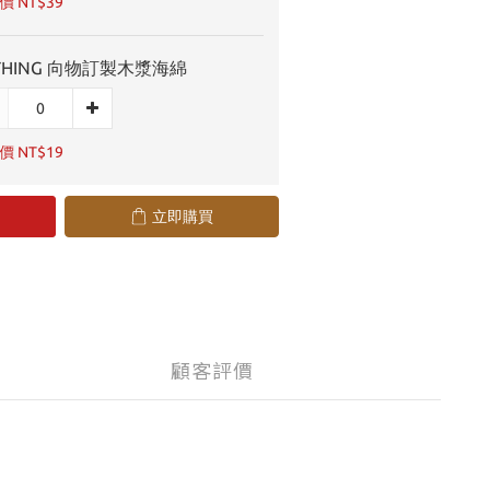
 NT$39
THING 向物訂製木漿海綿
 NT$19
立即購買
顧客評價