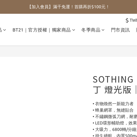
【加入會員】滿千免運！首購再折$100元！
$
TW
品
BT21｜官方授權｜獨家商品
冬季商品
門市資訊
SOTHIN
丁 燈光版
• 衣物煥然一新能力者
• 蜂巢網罩，無縫貼合
• 不鏽鋼微弧刀網，耐
• LED環形輔助燈，效
• 大吸力，6800轉/分
• 持久續航，內置500m