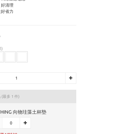
，好清理
性好省力
0
)
品
(最多 1 件)
THING 向物珪藻土杯墊