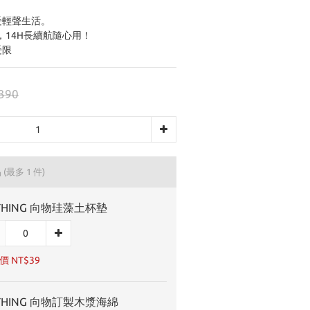
。
受輕聲生活。
池，14H長續航隨心用！
受限
390
品
(最多 1 件)
THING 向物珪藻土杯墊
 NT$39
THING 向物訂製木漿海綿