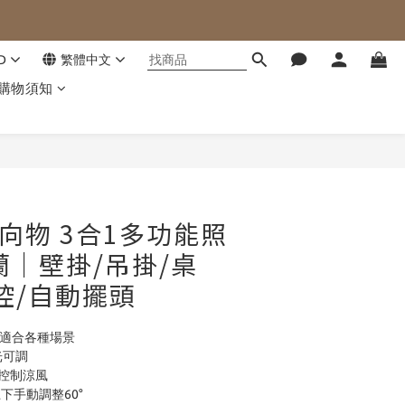
D
繁體中文
購物須知
立即購買
G 向物 3合1多功能照
蘭｜壁掛/吊掛/桌
控/自動擺頭
，適合各種場景
光可調
鬆控制涼風
 上下手動調整60°