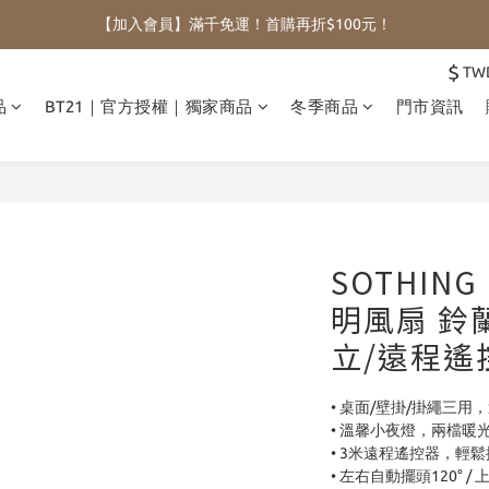
【加入會員】滿千免運！首購再折$100元！
$
TW
品
BT21｜官方授權｜獨家商品
冬季商品
門市資訊
SOTHIN
明風扇 鈴
立/遠程遙
• 桌面/壁掛/掛繩三用
• 溫馨小夜燈，兩檔暖
• 3米遠程遙控器，輕
• 左右自動擺頭120° /