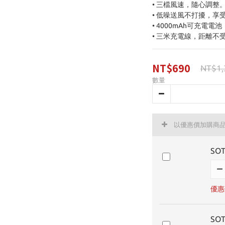
• 三檔風速，隨心調整
• 低噪送風不打擾，享
• 4000mAh可充電電
• 三米充電線，距離不
NT$690
NT$1,
數量
以優惠價加購商
SO
優惠價
SO