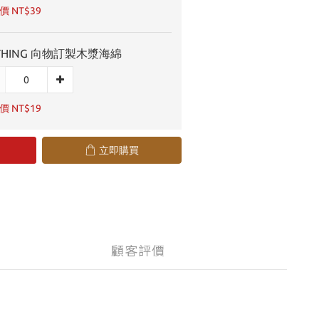
 NT$39
THING 向物訂製木漿海綿
 NT$19
立即購買
顧客評價