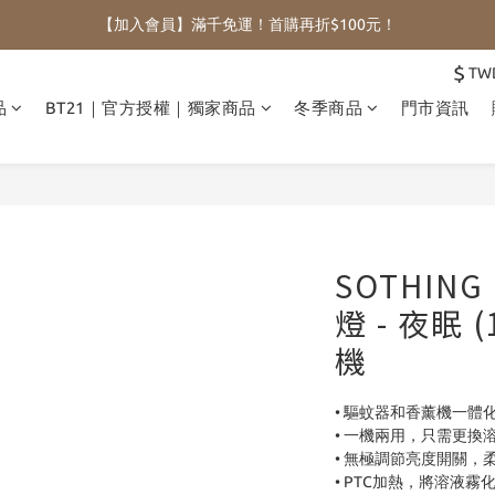
【加入會員】滿千免運！首購再折$100元！
$
TW
品
BT21｜官方授權｜獨家商品
冬季商品
門市資訊
SOTHIN
燈 - 夜眠 
機
• 驅蚊器和香薰機一體
• 一機兩用，只需更換
• 無極調節亮度開關，
• PTC加熱，將溶液