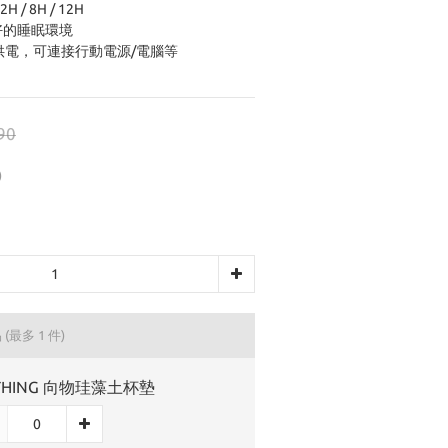
/ 8H / 12H
好的睡眠環境
低壓供電，可連接行動電源/電腦等
90
)
品
(最多 1 件)
THING 向物珪藻土杯墊