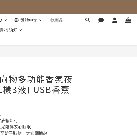
D
繁體中文
購物須知
立即購買
G 向物多功能香氛夜
(1機3液) USB香薰
化
溶液瓶即可
柔光陪伴安心睡眠
霧化至離子狀態，大範圍擴散