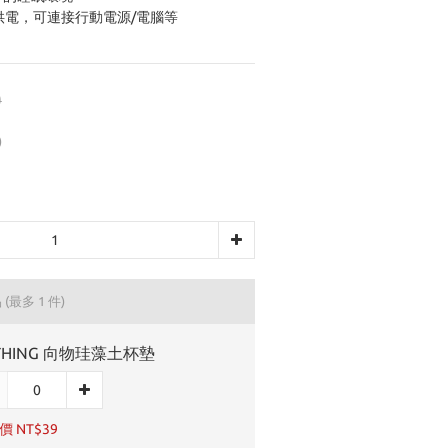
低壓供電，可連接行動電源/電腦等
0
)
品
(最多 1 件)
THING 向物珪藻土杯墊
 NT$39