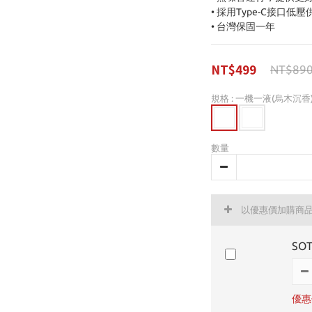
• 採用Type-C接口
• 台灣保固一年
NT$499
NT$89
規格
: 一機一液(烏木沉香
數量
以優惠價加購商
SO
優惠價