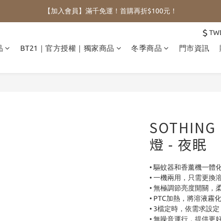
【加入會員】滿千免運！首購再折$100元！
$
TW
品
BT21｜官方授權｜獨家商品
冬季商品
門市資訊
SOTHIN
燈 - 夜眠
• 驅蚊器和香薰機一體
• 一機兩用，只需更換
• 無極調節亮度開關，
• PTC加熱，將溶液
• 3檔定時，依需求設定 2H 
• 無噪音運行，提供更