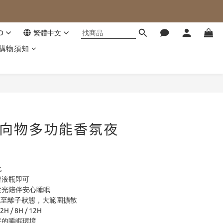
D
繁體中文
購物須知
立即購買
G 向物多功能香氛夜
化
溶液瓶即可
柔光陪伴安心睡眠
霧化至離子狀態，大範圍擴散
/ 8H / 12H
好的睡眠環境