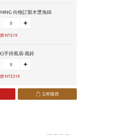
THING 向物訂製木漿海綿
 NT$19
灰)手持風扇-風鈴
 NT$319
立即購買