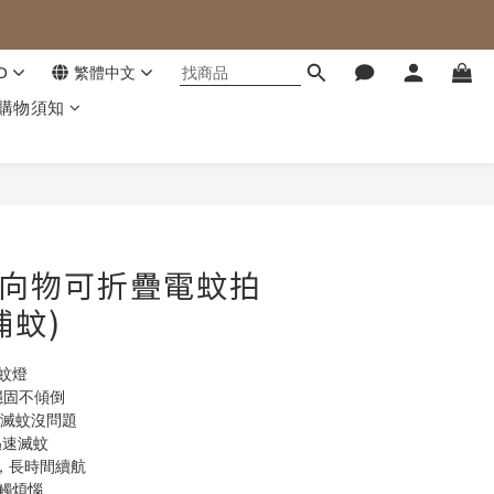
D
繁體中文
購物須知
立即購買
G 向物可折疊電蚊拍
捕蚊)
滅蚊燈
穩固不傾倒
間滅蚊沒問題
迅速滅蚊
池，長時間續航
誤觸煩惱