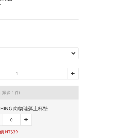
射
品
(最多 1 件)
THING 向物珪藻土杯墊
 NT$39