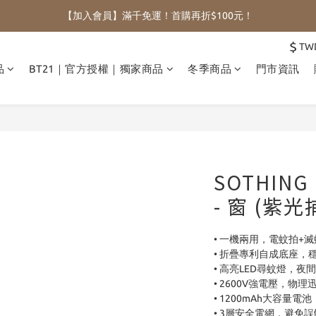
【加入會員】滿千免運！首購再折$100元！
$
TW
品
BT21｜官方授權｜獨家商品
冬季商品
門市資訊
SOTHIN
- 窗 (紫光
• 一機兩用，電蚊拍+
• 折疊專利自成底座，
• 高亮LED尋蚊燈，夜
• 2600V強電壓，物理
• 1200mAh大容量電
• 3層安全電網，避免