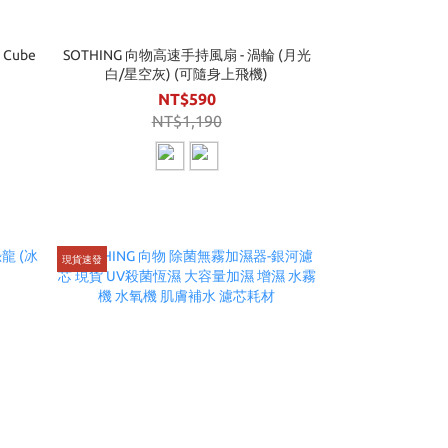
Cube
SOTHING 向物高速手持風扇 - 渦輪 (月光
白/星空灰) (可隨身上飛機)
NT$590
NT$1,190
現貨速發