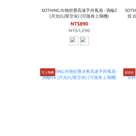
SOTHING 向物折疊高速手持風扇 - 渦輪Z
SOT
(月光白/星空灰) (可隨身上飛機)
炫 
NT$890
NT$1,290
可上飛機
迷你款