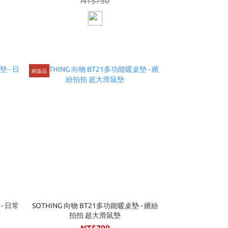
NT$750
絕版品
- 日常
SOTHING 向物 BT21多功能暖桌墊 - 繽紛
拍拍 超大滑鼠墊