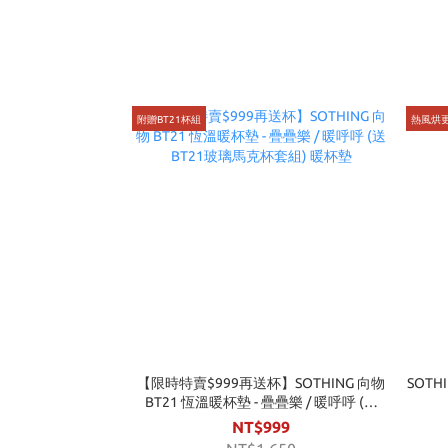
附贈BT21杯組
熱風烘
【限時特賣$999再送杯】SOTHING 向物
SOTH
BT21 恆溫暖杯墊 - 疊疊樂 / 暖呼呼 (送
BT21玻璃馬克杯套組) 暖杯墊
NT$999