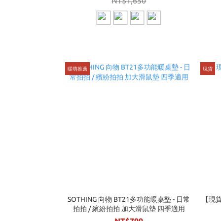
NT$1,650
暖萌推薦
現貨
SOTHING 向物 BT21多功能暖桌墊 - 日常
【現貨
拍拍 / 繽紛拍拍 加大滑鼠墊 四季適用