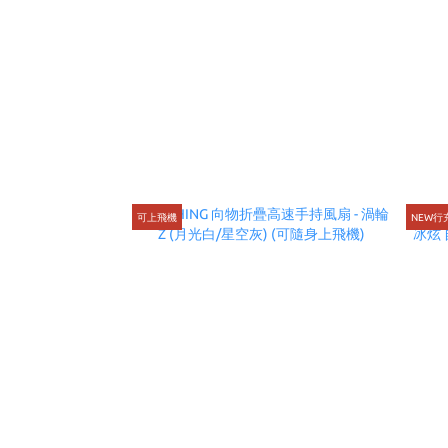
可上飛機
NEW行