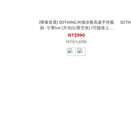
(降噪首選) SOTHING 向物冰敷高速手持風
SOT
扇 - 引擎Ice (月光白/星空灰) (可隨身上飛
機)
NT$990
NT$1,690