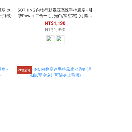
風扇 冰
SOTHING 向物行動電源高速手持風扇 - 引
可上飛機)
擎Power 二合一 (月光白/星空灰) (可隨身
上飛機)
NT$1,190
NT$1,990
CP值首選