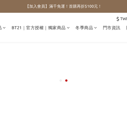
【加入會員】滿千免運！首購再折$100元！
$
TW
品
BT21｜官方授權｜獨家商品
冬季商品
門市資訊