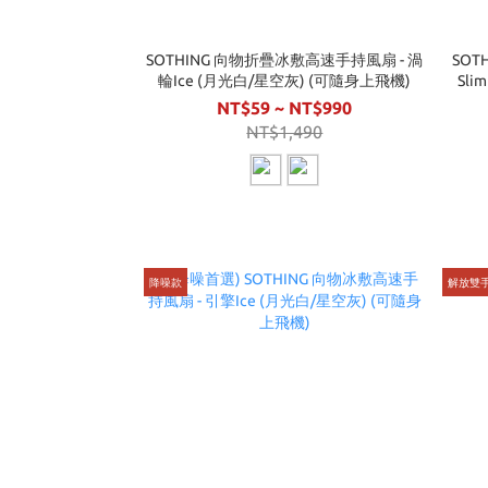
SOTHING 向物折疊冰敷高速手持風扇 - 渦
SOT
輪Ice (月光白/星空灰) (可隨身上飛機)
Sl
NT$59 ~ NT$990
NT$1,490
降噪款
解放雙