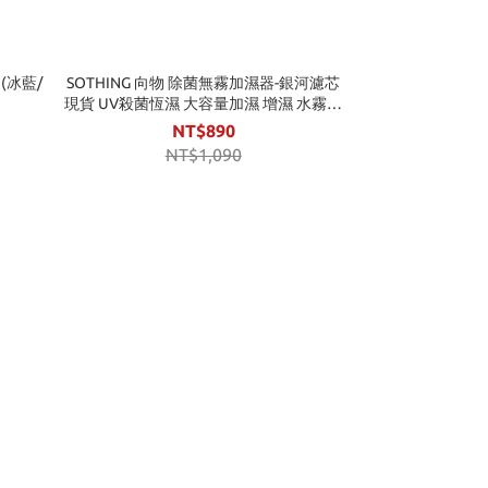
 (冰藍/
SOTHING 向物 除菌無霧加濕器-銀河濾芯
現貨 UV殺菌恆濕 大容量加濕 增濕 水霧機
水氧機 肌膚補水 濾芯耗材
NT$890
NT$1,090