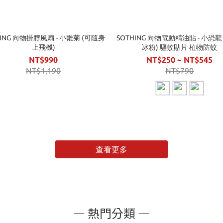
HING 向物掛脖風扇 - 小雛菊 (可隨身
SOTHING 向物電動精油貼 - 小恐龍
上飛機)
冰粉) 驅蚊貼片 植物防蚊
NT$990
NT$250 ~ NT$545
NT$1,190
NT$790
查看更多
— 熱門分類 —