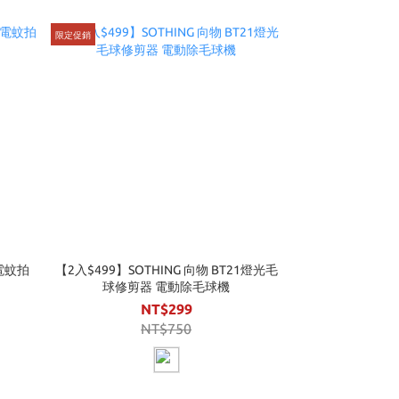
限定促銷
 電蚊拍
【2入$499】SOTHING 向物 BT21燈光毛
球修剪器 電動除毛球機
NT$299
NT$750