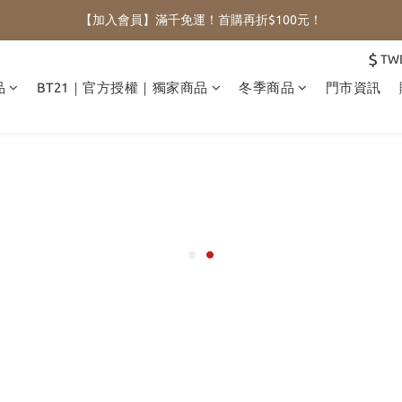
【加入會員】滿千免運！首購再折$100元！
$
TW
品
BT21｜官方授權｜獨家商品
冬季商品
門市資訊