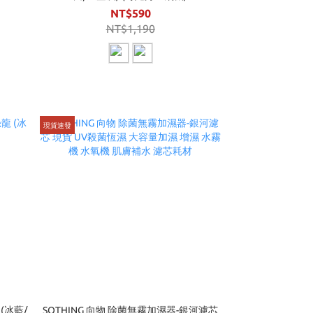
NT$590
NT$1,190
現貨速發
 (冰藍/
SOTHING 向物 除菌無霧加濕器-銀河濾芯