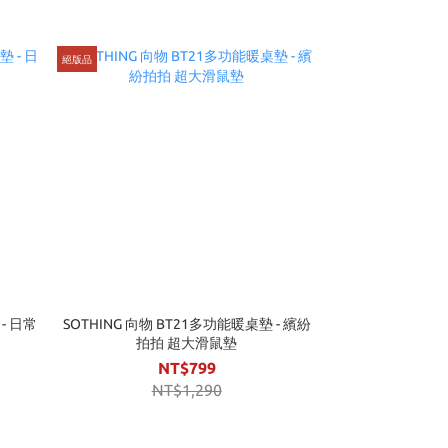
絕版品
- 日常
SOTHING 向物 BT21多功能暖桌墊 - 繽紛
拍拍 超大滑鼠墊
NT$799
NT$1,290