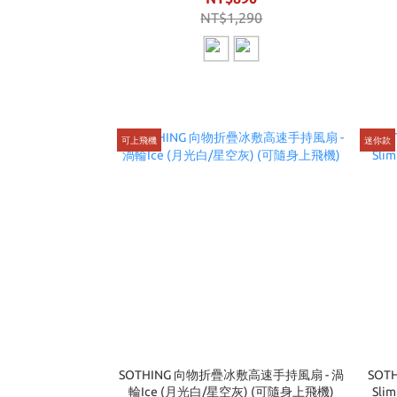
NT$1,290
可上飛機
迷你款
SOTHING 向物折疊冰敷高速手持風扇 - 渦
SOT
輪Ice (月光白/星空灰) (可隨身上飛機)
Sl