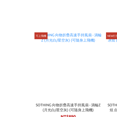
可上飛機
NEW行
SOTHING 向物折疊高速手持風扇 - 渦輪Z
SOT
(月光白/星空灰) (可隨身上飛機)
炫 
NT$890