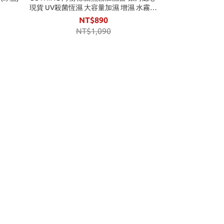
現貨 UV殺菌恆濕 大容量加濕 增濕 水霧機
水氧機 肌膚補水 濾芯耗材
NT$890
NT$1,090