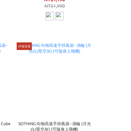
NT$1,990
CP值首選
Cube
SOTHING 向物高速手持風扇 - 渦輪 (月光
白/星空灰) (可隨身上飛機)