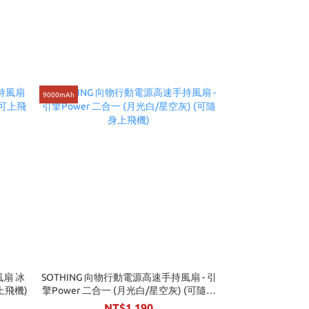
9000mAh
風扇 冰
SOTHING 向物行動電源高速手持風扇 - 引
可上飛機)
擎Power 二合一 (月光白/星空灰) (可隨身
上飛機)
NT$1,190