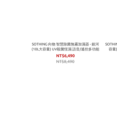
SOTHING 向物 智慧除菌無霧加濕器 - 銀河
SOTH
(10L大容量) UV殺菌恆濕 語音/遙控多功能
容量
NT$6,490
NT$8,490