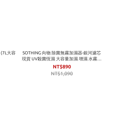
 (7L大容
SOTHING 向物 除菌無霧加濕器-銀河濾芯
現貨 UV殺菌恆濕 大容量加濕 增濕 水霧機
水氧機 肌膚補水 濾芯耗材
NT$890
NT$1,090