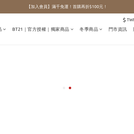
【加入會員】滿千免運！首購再折$100元！
$
TW
品
BT21｜官方授權｜獨家商品
冬季商品
門市資訊