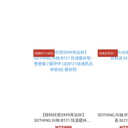
附贈BT21杯組
熱風烘更快！
【限時特賣$999再送杯】
SOTHING 向物
SOTHING 向物 BT21 恆溫暖杯墊 -
器 bt2
疊疊樂 / 暖呼呼 (送BT21玻璃馬克
NT$999
NT$