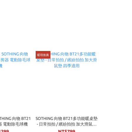
暖萌推薦
HING 向物 BT21
SOTHING 向物 BT21多功能暖桌墊
器 電動除毛球機
- 日常拍拍 / 繽紛拍拍 加大滑鼠墊
四季適用
$299
NT$799