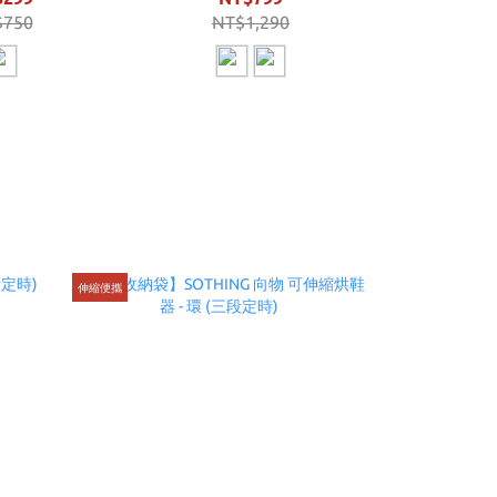
$750
NT$1,290
伸縮便攜