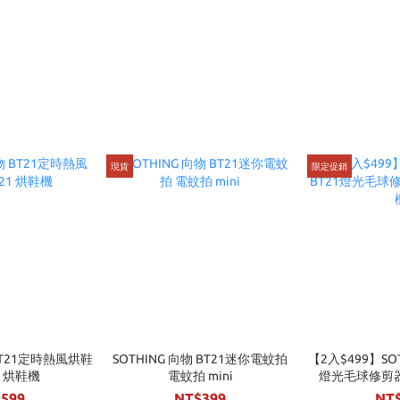
現貨
限定促銷
 BT21定時熱風烘鞋
SOTHING 向物 BT21迷你電蚊拍
【2入$499】SOT
1 烘鞋機
電蚊拍 mini
燈光毛球修剪
599
NT$399
NT