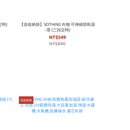
定時)
【送收納袋】SOTHING 向物 可伸縮烘鞋器
- 環 (三段定時)
NT$549
NT$890
現貨速發