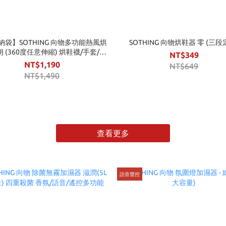
納袋】SOTHING 向物多功能熱風烘
SOTHING 向物烘鞋器 零 (三段
 朗 (360度任意伸縮) 烘鞋襪/手套/暖
NT$349
被/帽子
NT$1,190
NT$649
NT$1,490
查看更多
語音聲控