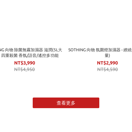
ING 向物 除菌無霧加濕器 滋潤(5L大
SOTHING 向物 氛圍燈加濕器 - 繚繞
) 四重殺菌 香氛/語音/遙控多功能
量)
NT$3,990
NT$2,990
NT$4,950
NT$4,590
查看更多