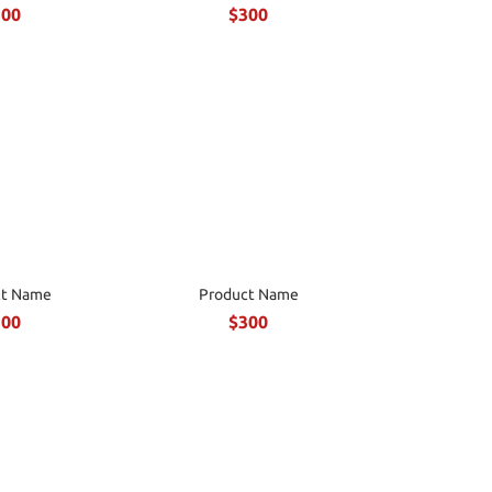
300
$300
ct Name
Product Name
300
$300