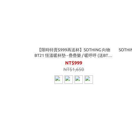
【限時特賣$999再送杯】SOTHING 向物
SOTH
BT21 恆溫暖杯墊 - 疊疊樂 / 暖呼呼 (送BT21
玻璃馬克杯套組) 暖杯墊
NT$999
NT$1,650