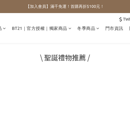
【加入會員】滿千免運！首購再折$100元！
$
TW
品
BT21｜官方授權｜獨家商品
冬季商品
門市資訊
\ 聖誕禮物推薦 /