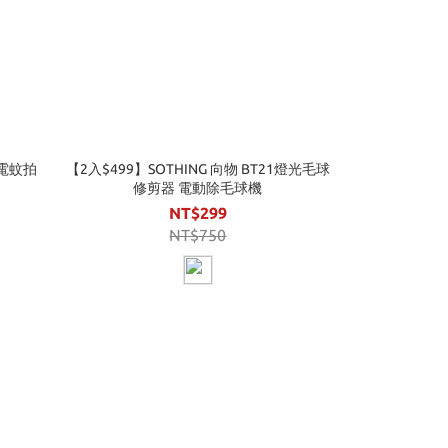
 電蚊拍
【2入$499】SOTHING 向物 BT21燈光毛球
修剪器 電動除毛球機
NT$299
NT$750