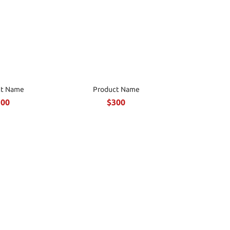
ct Name
Product Name
300
$300