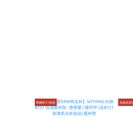
附贈BT21杯組
熱風烘更