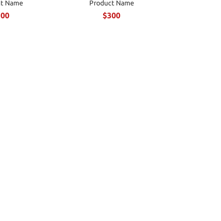
ct Name
Product Name
300
$300