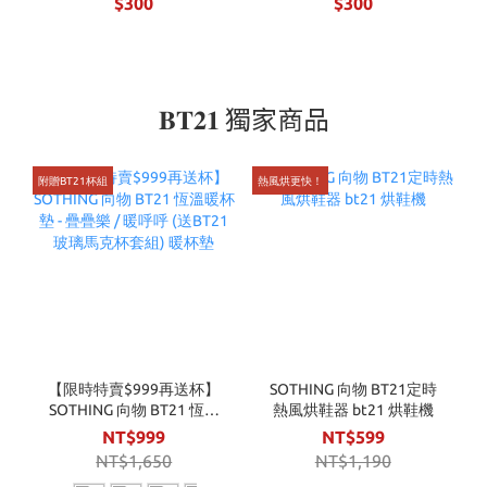
$300
$300
𝐁𝐓𝟐𝟏 獨家商品
附贈BT21杯組
熱風烘更快！
【限時特賣$999再送杯】
SOTHING 向物 BT21定時
SOTHING 向物 BT21 恆溫
熱風烘鞋器 bt21 烘鞋機
暖杯墊 - 疊疊樂 / 暖呼呼
NT$999
NT$599
(送BT21玻璃馬克杯套組)
NT$1,650
NT$1,190
暖杯墊