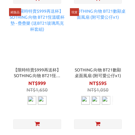
絕版品
現貨
【限時特賣$999再送杯】
SOTHING 向物 BT21數顯
SOTHING 向物 BT21恆溫
桌面風扇 (附可愛公仔x1)
暖杯墊 - 疊疊樂 (送BT21玻
NT$999
NT$595
璃馬克杯套組)
NT$1,650
NT$1,050