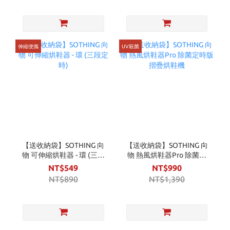
伸縮便攜
UV殺菌
【送收納袋】SOTHING 向
【送收納袋】SOTHING 向
物 可伸縮烘鞋器 - 環 (三段
物 熱風烘鞋器Pro 除菌定
定時)
時版 摺疊烘鞋機
NT$549
NT$990
NT$890
NT$1,390