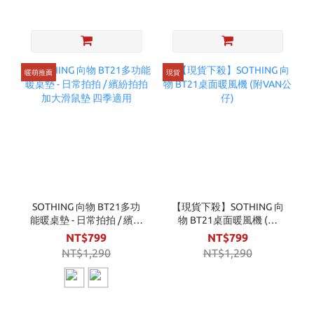
暖萌推薦
現貨
SOTHING 向物 BT21多功
【現貨下殺】SOTHING 向
能暖桌墊 - 日常拍拍 / 繽紛
物 BT21桌面暖風機 (附
拍拍 加大滑鼠墊 四季適用
VAN公仔)
NT$799
NT$799
NT$1,290
NT$1,290