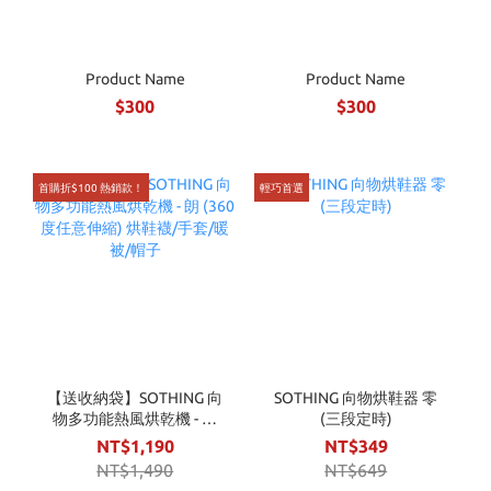
Product Name
Product Name
$300
$300
首購折$100 熱銷款！
輕巧首選
【送收納袋】SOTHING 向
SOTHING 向物烘鞋器 零
物多功能熱風烘乾機 - 朗
(三段定時)
(360度任意伸縮) 烘鞋襪/
NT$1,190
NT$349
手套/暖被/帽子
NT$1,490
NT$649