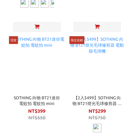
現貨
限定促銷
SOTHING 向物 BT21迷你
【2入$499】SOTHING 向
電蚊拍 電蚊拍 mini
物 BT21燈光毛球修剪器 電
動除毛球機
NT$399
NT$299
NT$550
NT$750