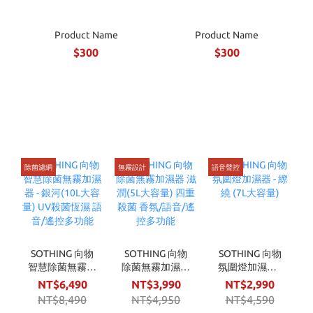
Product Name
Product Name
$300
$300
除菌濾網
無霧設計
語音聲控
現
SOTHING 向物
SOTHING 向物
SOTHING 向物
智慧除菌無霧加
除菌無霧加濕器
氛圍燈加濕器 -
濕器 - 銀河(10L
滋潤(5L大容量)
繚繞 (7L大容量)
NT$6,490
NT$3,990
NT$2,990
大容量) UV殺菌
四重殺菌 香氛/
NT$8,490
NT$4,950
NT$4,590
恆濕 語音/遙控
語音/遙控多功