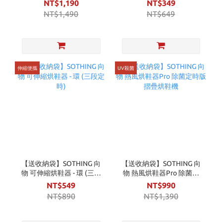
(360度任意伸縮) 烘鞋襪/
NT$1,190
NT$349
手套/暖被/帽子
NT$1,490
NT$649
伸縮便攜
UV殺菌
【送收納袋】SOTHING 向
【送收納袋】SOTHING 向
物 可伸縮烘鞋器 - 環 (三段
物 熱風烘鞋器Pro 除菌定
定時)
時版 摺疊烘鞋機
NT$549
NT$990
NT$890
NT$1,390