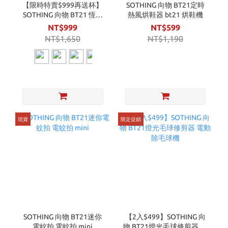
【限時特賣$999再送杯】
SOTHING 向物 BT21定時
SOTHING 向物 BT21 恆溫
熱風烘鞋器 bt21 烘鞋機
暖杯墊 - 疊疊樂 / 暖呼呼
NT$999
NT$599
(送BT21玻璃馬克杯套組)
NT$1,650
NT$1,190
暖杯墊
現貨
限定促銷
SOTHING 向物 BT21迷你
【2入$499】SOTHING 向
電蚊拍 電蚊拍 mini
物 BT21燈光毛球修剪器 電