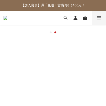
【加入會員】滿千免運！首購再折$100元！