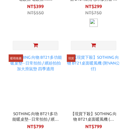
動除毛球機
NT$399
NT$299
NT$550
NT$750
暖萌推薦
現貨
SOTHING 向物 BT21多功
【現貨下殺】SOTHING 向
能暖桌墊 - 日常拍拍 / 繽紛
物 BT21桌面暖風機 (附
拍拍 加大滑鼠墊 四季適用
VAN公仔)
NT$799
NT$799