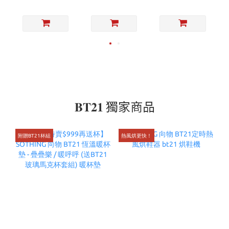
多功能
能
𝐁𝐓𝟐𝟏 獨家商品
附贈BT21杯組
熱風烘更快！