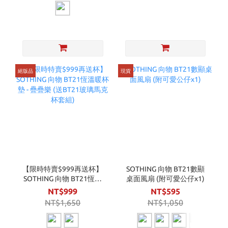
絕版品
現貨
【限時特賣$999再送杯】
SOTHING 向物 BT21數顯
SOTHING 向物 BT21恆溫
桌面風扇 (附可愛公仔x1)
暖杯墊 - 疊疊樂 (送BT21玻
NT$999
NT$595
璃馬克杯套組)
NT$1,650
NT$1,050