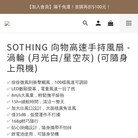
【加入會員】滿千免運！首購再折$100元！
SOTHING 向物高速手持風扇 -
渦輪 (月光白/星空灰) (可隨身
上飛機)
✅ 徐徐微風到衝擊颶風，100檔風速可調節
✅ LED數顯螢幕，電量風速一目了然
✅ 8m/s大風量，輕鬆撫平燥熱
✅ 15h+續航時間，清涼一整天
✅ 加大出風口設計，大面積廣角送風
✅ 僅35dB，低聲運作不打擾
✅ 168g輕巧隨行
✅ 貼心掛繩設計，隨身攜帶不怕掉
✅ 鋰電池使用，可隨身登機