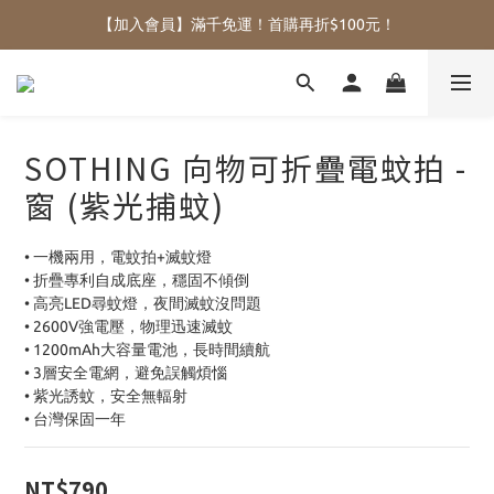
【加入會員】滿千免運！首購再折$100元！
SOTHING 向物可折疊電蚊拍 -
窗 (紫光捕蚊)
• 一機兩用，電蚊拍+滅蚊燈
• 折疊專利自成底座，穩固不傾倒
• 高亮LED尋蚊燈，夜間滅蚊沒問題
• 2600V強電壓，物理迅速滅蚊
• 1200mAh大容量電池，長時間續航
• 3層安全電網，避免誤觸煩惱
• 紫光誘蚊，安全無輻射
• 台灣保固一年
NT$790