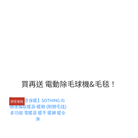
買再送 電動除毛球機&毛毯！
靜音發熱