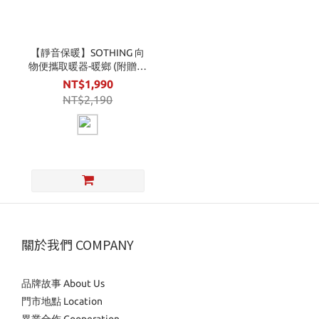
【靜音保暖】SOTHING 向
物便攜取暖器-暖鄉 (附贈毛
毯) 多功能 電暖器 暖手 暖
NT$1,990
腳 暖全身
NT$2,190
關於我們 COMPANY
品牌故事 About Us
門市地點 Location
異業合作 Cooperation