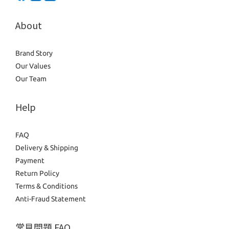
About
Brand Story
Our Values
Our Team
Help
FAQ
Delivery & Shipping
Payment
Return Policy
Terms & Conditions
Anti-Fraud Statement
常見問題 FAQ