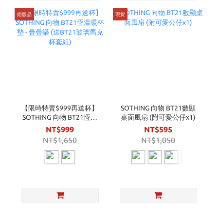
絕版品
現貨
【限時特賣$999再送杯】
SOTHING 向物 BT21數顯
SOTHING 向物 BT21恆溫
桌面風扇 (附可愛公仔x1)
暖杯墊 - 疊疊樂 (送BT21玻
NT$999
NT$595
璃馬克杯套組)
NT$1,650
NT$1,050