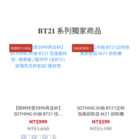
𝐁𝐓𝟐𝟏 系列獨家商品
附贈BT21杯組
熱風烘更快！
【限時特賣$999再送杯】
SOTHING 向物 BT21定時
SOTHING 向物 BT21 恆溫
熱風烘鞋器 bt21 烘鞋機
暖杯墊 - 疊疊樂 / 暖呼呼
NT$999
NT$599
(送BT21玻璃馬克杯套組)
NT$1,650
NT$1,190
暖杯墊