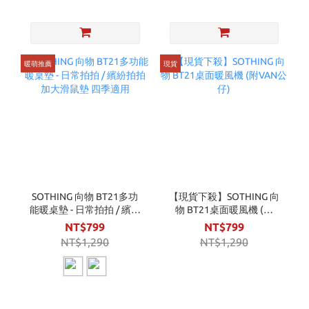
暖萌推薦
現貨
SOTHING 向物 BT21多功
【現貨下殺】SOTHING 向
能暖桌墊 - 日常拍拍 / 繽紛
物 BT21桌面暖風機 (附
拍拍 加大滑鼠墊 四季適用
VAN公仔)
NT$799
NT$799
NT$1,290
NT$1,290