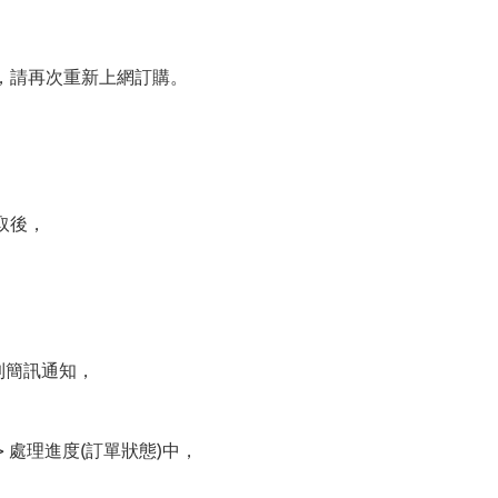
，請再次重新上網訂購。
取後，
到簡訊通知，
> 處理進度(訂單狀態)中，