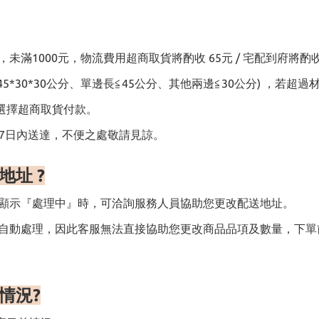
1000元，物流費用超商取貨將酌收 65元 / 宅配到府將酌收 15
45*30*30公分、單邊長≦45公分、其他兩邊≦30公分) ，若
選擇超商取貨付款。
～7日內送達，不便之處敬請見諒。
貨地址
?
態顯示『處理中』時，可洽詢服務人員協助您更改配送地址。
統自動處理，因此客服無法直接協助您更改商品品項及數量，下
情況
?