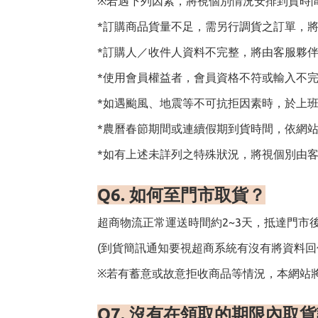
※若遇下列因素，將視個別情況安排到貨時
*訂購商品貨量不足，需另行調貨之訂單，
*訂購人／收件人資料不完整，將由客服夥
*使用會員權益者，會員資格不符或輸入不
*如遇颱風、地震等不可抗拒因素時，於上班
*農曆春節期間或連續假期到貨時間，依網
*如有上述未詳列之特殊狀況，將視個別由
Q6.
如何至門市取貨
？
超商物流正常運送時間約2~3天，抵達門市
(到貨簡訊通知要視超商系統有沒有將資料回
※若有蓄意或故意拒收商品等情況，本網站
Q7.
沒有在領取的期限內取貨