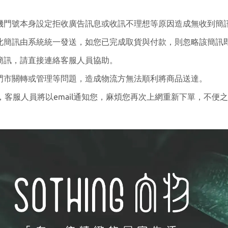
機門號本身設定拒收廣告訊息或收訊不理想等原因造成無收到簡
此簡訊由系統統一發送，如您已完成取貨與付款，則忽略該簡訊
簡訊，請直接連絡客服人員協助。
門市關轉或管理等問題，造成物流方無法順利將商品送達。
客服人員將以email通知您，麻煩您再次上網重新下單，不便