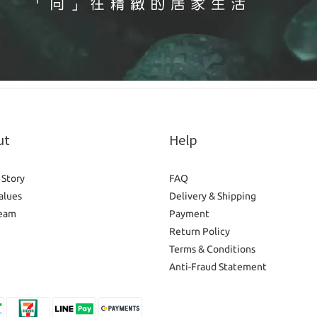
ut
Help
 Story
FAQ
alues
Delivery & Shipping
eam
Payment
Return Policy
Terms & Conditions
Anti-Fraud Statement