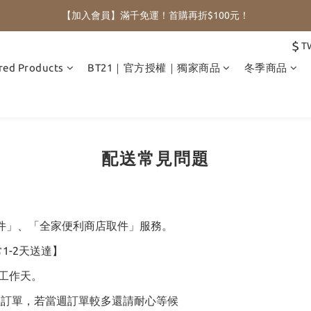
【加入會員】滿千免運！首購再折$100元！
$
T
red Products
BT21｜官方授權｜獨家商品
冬季商品
配送常見問題
取件」、「全家便利商店取件」服務。
1-2天送達】
個工作天。
理訂單，若當週訂單較多還請耐心等候