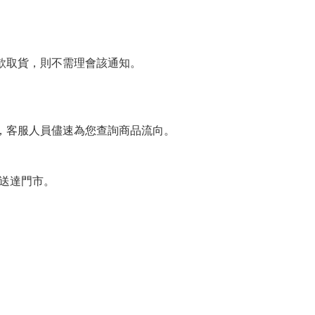
款取貨，則不需理會該通知。
，客服人員儘速為您查詢商品流向。
未送達門市。