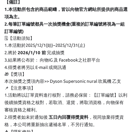
【備註】
1.本活動所包含的商品範疇，皆以向物官方網站所提供的商品選
項為主。
2.每筆訂單編號都具一次抽獎機會(重複的訂單編號將視為一組
訂單編號)
🗓【活動須知】
1.本活動於2025/12/1(始)~2025/12/31(止)
2.將於
2026/1/10 前
完成抽獎
3.結果將公布於： 向物IG 及 Facebook之社群平台
4.得獎者將另以 E-mail 或簡訊通
🎁【獎項】
本次抽獎之獎項內容>> Dyson Supersonic nural 吹風機 乙支
📌【注意事項】
1.活動將以訂單資料進行核對，請務必保留：【訂單編號】以利
後續抽獎資格之核對，若取消、退貨，將取消資格，向物保有
審核資格之權利。
2.得獎者如未於通知後
五
日內回覆得獎資料
，視同放棄得獎資
格，本公司將重新抽出遞補名單，不另行通知。
⚠️【隱私條款】