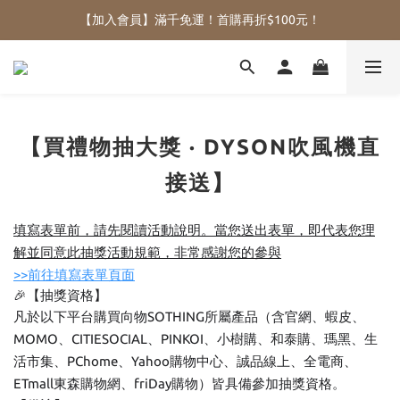
【加入會員】滿千免運！首購再折$100元！
【買禮物抽大獎 · DYSON吹風機直
接送】
填寫表單前，請先閱讀活動說明。當您送出表單，即代表您理
解並同意此抽獎活動規範，非常感謝您的參與
>>前往填寫表單頁面
🎉【抽獎資格】
凡於以下平台購買向物SOTHING所屬產品（含官網、蝦皮、
MOMO、CITIESOCIAL、PINKOI、小樹購、和泰購、瑪黑、生
活市集、PChome、Yahoo購物中心、誠品線上、全電商、
ETmall東森購物網、friDay購物）皆具備參加抽獎資格。