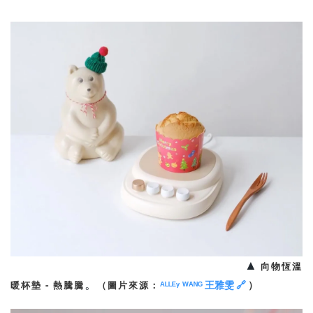
▲
向物恆溫
。
ᴬᴸᴸᴱᵞ
ᵂᴬᴺᴳ
王雅雯 🔗
）
暖杯墊
-
熱騰騰
（圖片來源：