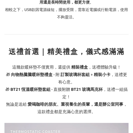
用還是長時間使用，都更方便
。
相較之下，USB款因電源線短，擺放受限，需靠近電腦或行動電源，使用
不夠靈活。
送禮首選｜精美禮盒，儀式感滿滿
這幾款暖杯墊不僅實用，還提供
精裝禮盒
，送禮體驗升級！
🎁
向物熱騰騰暖杯墊禮盒
- 附
訂製玻璃杯套組
+
精裝小卡
，送禮更
有心意。
🎁
BT21 恆溫暖杯墊套組
- 直接附贈
BT21 玻璃馬克杯
，送禮一組搞
定！
無論是送給
愛喝咖啡的朋友、重視養生的長輩，還是辦公室同事
，
這款禮盒都是充滿心意的選擇。