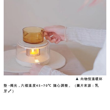
▲
向物恆溫暖杯
。
，
乳
墊
-
燭光
六檔溫度
45~70
℃ 隨心調整
（圖片來源：
牙
🔗
）