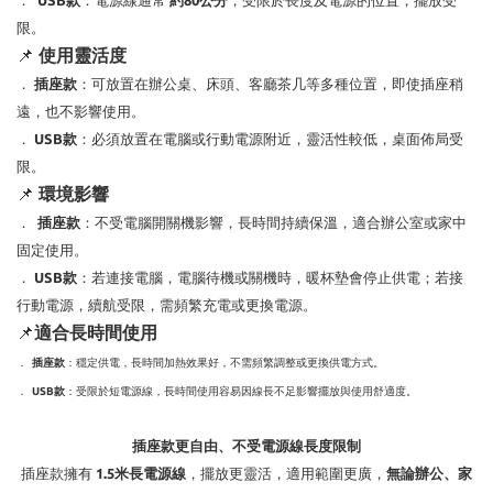
．
USB款
：電源線通常
約80公分
，受限於長度及電源的位置，擺放受
限。
📌
使用靈活度
．
插座款
：可放置在辦公桌、床頭、客廳茶几等多種位置，即使插座稍
遠，也不影響使用。
．
USB款
：必須放置在電腦或行動電源附近，靈活性較低，桌面佈局受
限。
📌
環境影響
．
插座款
：不受電腦開關機影響，長時間持續保溫，適合辦公室或家中
固定使用。
．
USB款
：若連接電腦，電腦待機或關機時，暖杯墊會停止供電；若接
行動電源，續航受限，需頻繁充電或更換電源。
📌
適合長時間使用
．
插座款
：穩定供電，長時間加熱效果好，不需頻繁調整或更換供電方式。
．
USB款
：受限於短電源線，長時間使用容易因線長不足影響擺放與使用舒適度。
插座款更自由、不受電源線長度限制
插座款擁有
1.5米長電源線
，擺放更靈活，適用範圍更廣，
無論辦公、家