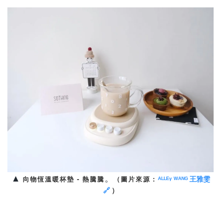
▲
。
ᴬᴸᴸᴱᵞ
ᵂᴬᴺᴳ
王雅雯
向物恆溫暖杯墊
-
熱騰騰
（圖片來源：
🔗
）