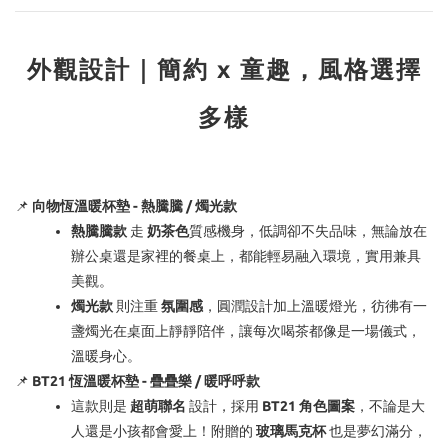
外觀設計｜簡約 x 童趣，風格選擇
多樣
📌
向物恆溫暖杯墊 - 熱騰騰 / 燭光款
熱騰騰款
走
奶茶色
質感機身，低調卻不失品味，無論放在
辦公桌還是家裡的餐桌上，都能輕易融入環境
，實用兼具
美觀。
燭光款
則注重
氛圍感
，圓潤設計加上溫暖燈光，
彷彿有一
盞燭光在桌面上靜靜陪伴，讓每次喝茶都像是一場儀式，
溫暖身心。
📌
BT21 恆溫暖杯墊 - 疊疊樂 / 暖呼呼款
這款則是
超萌聯名
設計，採用
BT21 角色圖案
，不論是大
人還是小孩都會愛上！附贈的
玻璃馬克杯
也是夢幻滿分，