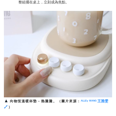
整組擺在桌上，立刻成為焦點。
▲
。
ᴬᴸᴸᴱᵞ
ᵂᴬᴺᴳ
王雅雯
向物恆溫暖杯墊
-
熱騰騰
（圖片來源：
🔗
）