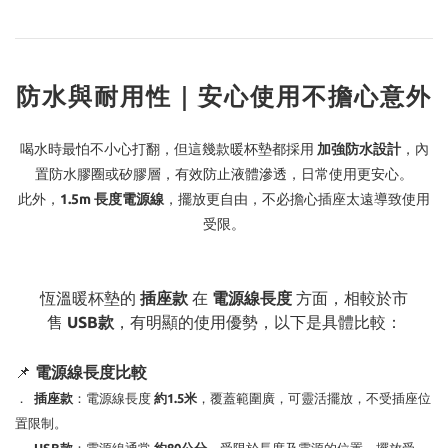
防水與耐用性｜安心使用不擔心意外
喝水時最怕不小心打翻，但這幾款暖杯墊都採用
加強防水設計
，內
置防水膠圈或矽膠層，有效防止液體滲透，日常使用更安心。
此外，
1.5m 長度電源線
，擺放更自由，不必擔心插座太遠導致使用
受限。
恆溫暖杯墊的
插座款
在
電源線長度
方面，相較於市
售
USB款
，有明顯的使用優勢，以下是具體比較：
📌
電源線長度比較
．
插座款
：電源線長度
約1.5米
，覆蓋範圍廣，可靈活擺放，不受插座位
置限制。