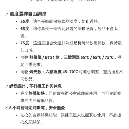
溫度選擇自由調控
📌
55度
：適合長時間保持飲品溫度，防止過熱。
65度
：讓你享受一個恰到好處的溫暖感覺，飲品不會太
燙。
75度
：這溫度適合快速加熱或是長時間飲用熱飲，保持最
佳口感。
向物
熱騰騰 / BT21 款
：
三檔調溫
55°C / 65°C / 75°C
，滿
足四季需求。
向物
燭光款
：
六檔溫度
45~70°C
可隨心調整，靈活適應不
同飲品。
📌
靜音設計，不打擾工作與休息
完全
無聲加熱
，即使放在辦公室或睡前使用，也不會影響
專注力與睡眠品質。
📌
8 小時智能定時斷電，安全無憂
貼心的自動關機功能，讓健忘星人也能安心使用，不必擔
心忘記關閉。