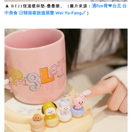
▲
。
遇fun胃♥台北 台
BT21恆溫暖杯墊-疊疊樂
（圖片來源：
中美食 日韓港泰旅遊展覽 Wei Yu-Fang
🔗
）