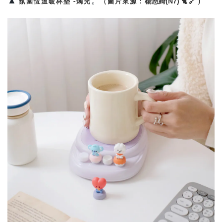
▲
。
楊恩綺(N7) 🐈
🔗
）
氛圍
恆溫
暖杯墊
-燭光
（圖片來源：