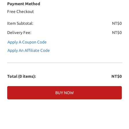
Payment Method
Free Checkout
Item Subtotal:
NT$0
Delivery Fee:
NT$0
Apply A Coupon Code
Apply An Affiliate Code
Total
(0 items)
:
NT$0
BUY NOW