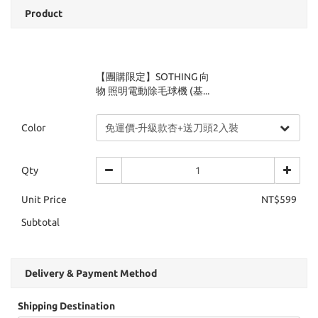
Product
【團購限定】SOTHING 向
物 照明電動除毛球機 (基...
Color
Qty
Unit Price
NT$599
Subtotal
Delivery & Payment Method
Shipping Destination